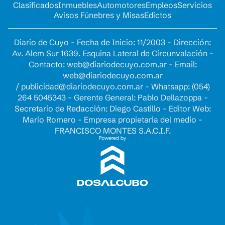
Clasificados
Inmuebles
Automotores
Empleos
Servicios
Avisos Fúnebres y Misas
Edictos
Diario de Cuyo - Fecha de Inicio: 11/2003 - Dirección:
Av. Alem Sur 1639. Esquina Lateral de Circunvalación -
Contacto:
web@diariodecuyo.com.ar
- Email:
web@diariodecuyo.com.ar
/
publicidad@diariodecuyo.com.ar
-
Whatsapp: (054)
264 5045343 - Gerente General: Pablo Dellazoppa -
Secretario de Redacción: Diego Castillo - Editor Web:
Mario Romero - Empresa propietaria del medio -
FRANCISCO MONTES S.A.C.I.F.