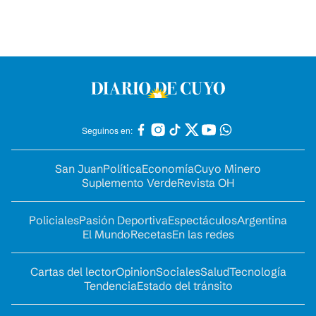
Seguinos en:
San Juan
Política
Economía
Cuyo Minero
Suplemento Verde
Revista OH
Policiales
Pasión Deportiva
Espectáculos
Argentina
El Mundo
Recetas
En las redes
Cartas del lector
Opinion
Sociales
Salud
Tecnología
Tendencia
Estado del tránsito