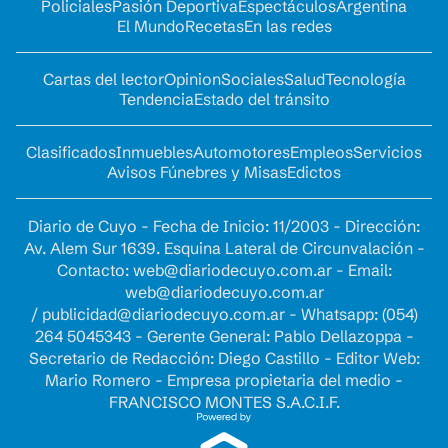
Policiales
Pasión Deportiva
Espectáculos
Argentina
El Mundo
Recetas
En las redes
Cartas del lector
Opinion
Sociales
Salud
Tecnología
Tendencia
Estado del tránsito
Clasificados
Inmuebles
Automotores
Empleos
Servicios
Avisos Fúnebres y Misas
Edictos
Diario de Cuyo - Fecha de Inicio: 11/2003 - Dirección:
Av. Alem Sur 1639. Esquina Lateral de Circunvalación -
Contacto:
web@diariodecuyo.com.ar
- Email:
web@diariodecuyo.com.ar
/
publicidad@diariodecuyo.com.ar
-
Whatsapp: (054)
264 5045343 - Gerente General: Pablo Dellazoppa -
Secretario de Redacción: Diego Castillo - Editor Web:
Mario Romero - Empresa propietaria del medio -
FRANCISCO MONTES S.A.C.I.F.