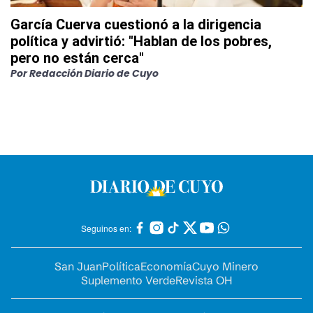
García Cuerva cuestionó a la dirigencia
política y advirtió: "Hablan de los pobres,
pero no están cerca"
Por
Redacción Diario de Cuyo
Seguinos en:
San Juan
Política
Economía
Cuyo Minero
Suplemento Verde
Revista OH