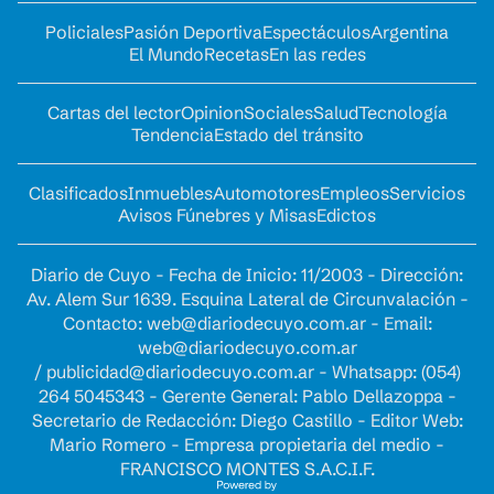
Policiales
Pasión Deportiva
Espectáculos
Argentina
El Mundo
Recetas
En las redes
Cartas del lector
Opinion
Sociales
Salud
Tecnología
Tendencia
Estado del tránsito
Clasificados
Inmuebles
Automotores
Empleos
Servicios
Avisos Fúnebres y Misas
Edictos
Diario de Cuyo - Fecha de Inicio: 11/2003 - Dirección:
Av. Alem Sur 1639. Esquina Lateral de Circunvalación -
Contacto:
web@diariodecuyo.com.ar
- Email:
web@diariodecuyo.com.ar
/
publicidad@diariodecuyo.com.ar
-
Whatsapp: (054)
264 5045343 - Gerente General: Pablo Dellazoppa -
Secretario de Redacción: Diego Castillo - Editor Web:
Mario Romero - Empresa propietaria del medio -
FRANCISCO MONTES S.A.C.I.F.