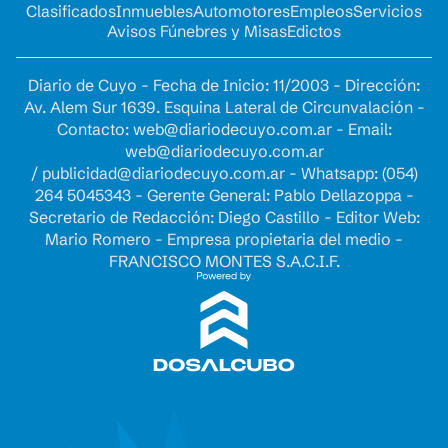
Clasificados
Inmuebles
Automotores
Empleos
Servicios
Avisos Fúnebres y Misas
Edictos
Diario de Cuyo - Fecha de Inicio: 11/2003 - Dirección:
Av. Alem Sur 1639. Esquina Lateral de Circunvalación -
Contacto:
web@diariodecuyo.com.ar
- Email:
web@diariodecuyo.com.ar
/
publicidad@diariodecuyo.com.ar
-
Whatsapp: (054)
264 5045343 - Gerente General: Pablo Dellazoppa -
Secretario de Redacción: Diego Castillo - Editor Web:
Mario Romero - Empresa propietaria del medio -
FRANCISCO MONTES S.A.C.I.F.