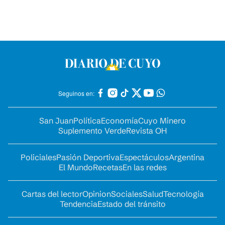
Seguinos en:
San Juan
Política
Economía
Cuyo Minero
Suplemento Verde
Revista OH
Policiales
Pasión Deportiva
Espectáculos
Argentina
El Mundo
Recetas
En las redes
Cartas del lector
Opinion
Sociales
Salud
Tecnología
Tendencia
Estado del tránsito