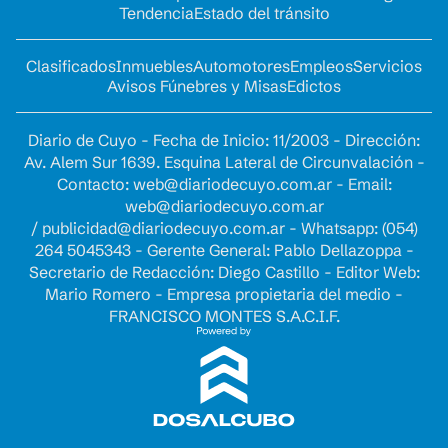
Tendencia
Estado del tránsito
Clasificados
Inmuebles
Automotores
Empleos
Servicios
Avisos Fúnebres y Misas
Edictos
Diario de Cuyo - Fecha de Inicio: 11/2003 - Dirección:
Av. Alem Sur 1639. Esquina Lateral de Circunvalación -
Contacto:
web@diariodecuyo.com.ar
- Email:
web@diariodecuyo.com.ar
/
publicidad@diariodecuyo.com.ar
-
Whatsapp: (054)
264 5045343 - Gerente General: Pablo Dellazoppa -
Secretario de Redacción: Diego Castillo - Editor Web:
Mario Romero - Empresa propietaria del medio -
FRANCISCO MONTES S.A.C.I.F.