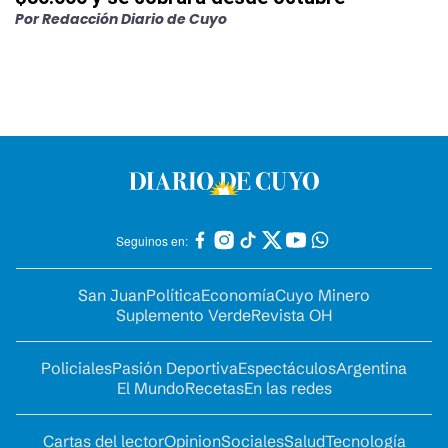
Por
Redacción Diario de Cuyo
Seguinos en:
San Juan
Política
Economía
Cuyo Minero
Suplemento Verde
Revista OH
Policiales
Pasión Deportiva
Espectáculos
Argentina
El Mundo
Recetas
En las redes
Cartas del lector
Opinion
Sociales
Salud
Tecnología