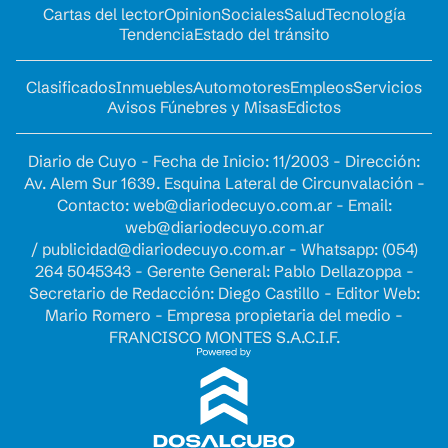
Cartas del lector
Opinion
Sociales
Salud
Tecnología
Tendencia
Estado del tránsito
Clasificados
Inmuebles
Automotores
Empleos
Servicios
Avisos Fúnebres y Misas
Edictos
Diario de Cuyo - Fecha de Inicio: 11/2003 - Dirección:
Av. Alem Sur 1639. Esquina Lateral de Circunvalación -
Contacto:
web@diariodecuyo.com.ar
- Email:
web@diariodecuyo.com.ar
/
publicidad@diariodecuyo.com.ar
-
Whatsapp: (054)
264 5045343 - Gerente General: Pablo Dellazoppa -
Secretario de Redacción: Diego Castillo - Editor Web:
Mario Romero - Empresa propietaria del medio -
FRANCISCO MONTES S.A.C.I.F.