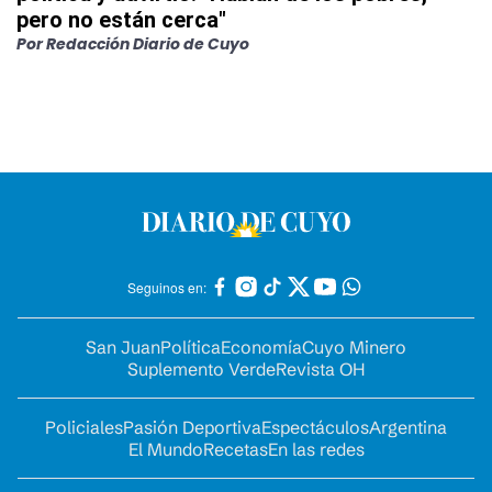
pero no están cerca"
Por
Redacción Diario de Cuyo
Seguinos en:
San Juan
Política
Economía
Cuyo Minero
Suplemento Verde
Revista OH
Policiales
Pasión Deportiva
Espectáculos
Argentina
El Mundo
Recetas
En las redes