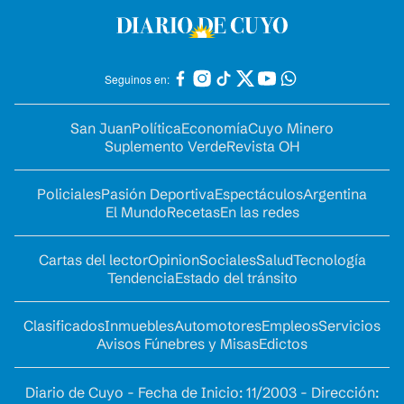
Seguinos en:
San Juan
Política
Economía
Cuyo Minero
Suplemento Verde
Revista OH
Policiales
Pasión Deportiva
Espectáculos
Argentina
El Mundo
Recetas
En las redes
Cartas del lector
Opinion
Sociales
Salud
Tecnología
Tendencia
Estado del tránsito
Clasificados
Inmuebles
Automotores
Empleos
Servicios
Avisos Fúnebres y Misas
Edictos
Diario de Cuyo - Fecha de Inicio: 11/2003 - Dirección: