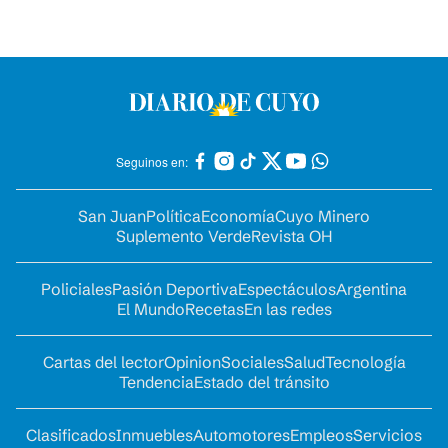
Seguinos en:
San Juan
Política
Economía
Cuyo Minero
Suplemento Verde
Revista OH
Policiales
Pasión Deportiva
Espectáculos
Argentina
El Mundo
Recetas
En las redes
Cartas del lector
Opinion
Sociales
Salud
Tecnología
Tendencia
Estado del tránsito
Clasificados
Inmuebles
Automotores
Empleos
Servicios