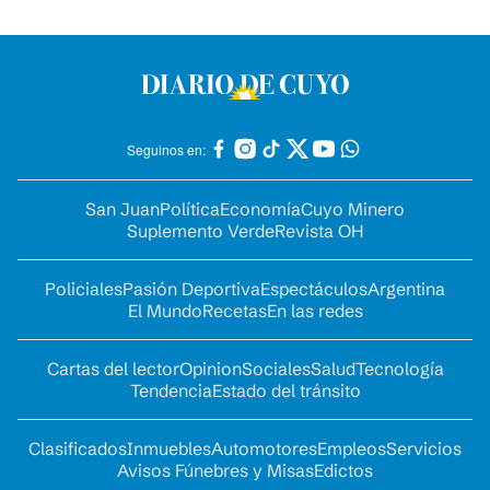
Seguinos en:
San Juan
Política
Economía
Cuyo Minero
Suplemento Verde
Revista OH
Policiales
Pasión Deportiva
Espectáculos
Argentina
El Mundo
Recetas
En las redes
Cartas del lector
Opinion
Sociales
Salud
Tecnología
Tendencia
Estado del tránsito
Clasificados
Inmuebles
Automotores
Empleos
Servicios
Avisos Fúnebres y Misas
Edictos