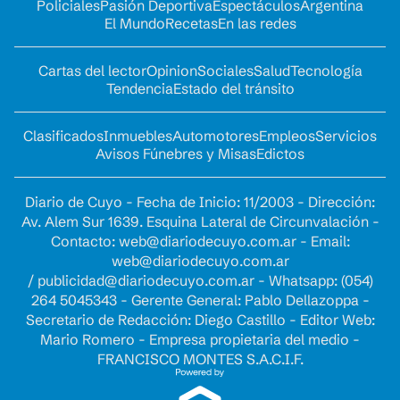
Policiales
Pasión Deportiva
Espectáculos
Argentina
El Mundo
Recetas
En las redes
Cartas del lector
Opinion
Sociales
Salud
Tecnología
Tendencia
Estado del tránsito
Clasificados
Inmuebles
Automotores
Empleos
Servicios
Avisos Fúnebres y Misas
Edictos
Diario de Cuyo - Fecha de Inicio: 11/2003 - Dirección:
Av. Alem Sur 1639. Esquina Lateral de Circunvalación -
Contacto:
web@diariodecuyo.com.ar
- Email:
web@diariodecuyo.com.ar
/
publicidad@diariodecuyo.com.ar
-
Whatsapp: (054)
264 5045343 - Gerente General: Pablo Dellazoppa -
Secretario de Redacción: Diego Castillo - Editor Web:
Mario Romero - Empresa propietaria del medio -
FRANCISCO MONTES S.A.C.I.F.