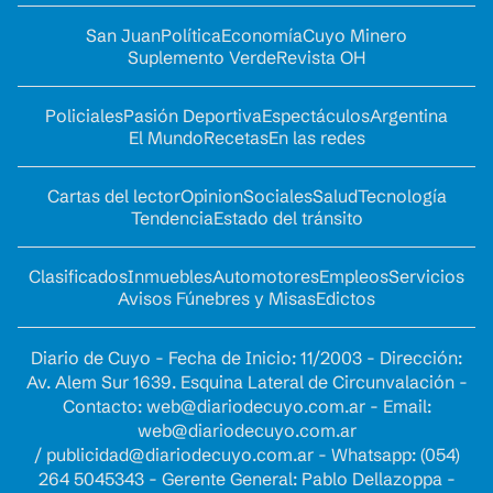
San Juan
Política
Economía
Cuyo Minero
Suplemento Verde
Revista OH
Policiales
Pasión Deportiva
Espectáculos
Argentina
El Mundo
Recetas
En las redes
Cartas del lector
Opinion
Sociales
Salud
Tecnología
Tendencia
Estado del tránsito
Clasificados
Inmuebles
Automotores
Empleos
Servicios
Avisos Fúnebres y Misas
Edictos
Diario de Cuyo - Fecha de Inicio: 11/2003 - Dirección:
Av. Alem Sur 1639. Esquina Lateral de Circunvalación -
Contacto:
web@diariodecuyo.com.ar
- Email:
web@diariodecuyo.com.ar
/
publicidad@diariodecuyo.com.ar
-
Whatsapp: (054)
264 5045343 - Gerente General: Pablo Dellazoppa -