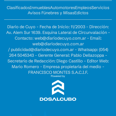
Clasificados
Inmuebles
Automotores
Empleos
Servicios
Avisos Fúnebres y Misas
Edictos
Diario de Cuyo - Fecha de Inicio: 11/2003 - Dirección:
Av. Alem Sur 1639. Esquina Lateral de Circunvalación -
Contacto:
web@diariodecuyo.com.ar
- Email:
web@diariodecuyo.com.ar
/
publicidad@diariodecuyo.com.ar
-
Whatsapp: (054)
264 5045343 - Gerente General: Pablo Dellazoppa -
Secretario de Redacción: Diego Castillo - Editor Web:
Mario Romero - Empresa propietaria del medio -
FRANCISCO MONTES S.A.C.I.F.