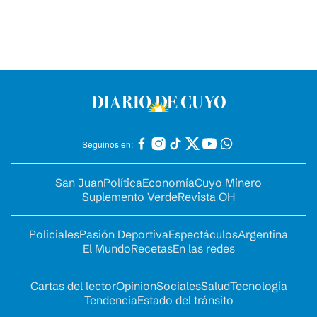
Seguinos en:
San Juan
Política
Economía
Cuyo Minero
Suplemento Verde
Revista OH
Policiales
Pasión Deportiva
Espectáculos
Argentina
El Mundo
Recetas
En las redes
Cartas del lector
Opinion
Sociales
Salud
Tecnología
Tendencia
Estado del tránsito