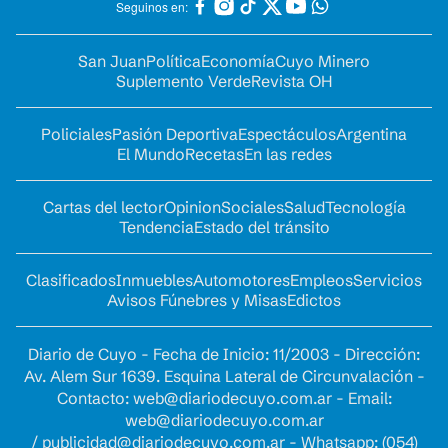
Seguinos en:
San Juan
Política
Economía
Cuyo Minero
Suplemento Verde
Revista OH
Policiales
Pasión Deportiva
Espectáculos
Argentina
El Mundo
Recetas
En las redes
Cartas del lector
Opinion
Sociales
Salud
Tecnología
Tendencia
Estado del tránsito
Clasificados
Inmuebles
Automotores
Empleos
Servicios
Avisos Fúnebres y Misas
Edictos
Diario de Cuyo - Fecha de Inicio: 11/2003 - Dirección:
Av. Alem Sur 1639. Esquina Lateral de Circunvalación -
Contacto:
web@diariodecuyo.com.ar
- Email:
web@diariodecuyo.com.ar
/
publicidad@diariodecuyo.com.ar
-
Whatsapp: (054)