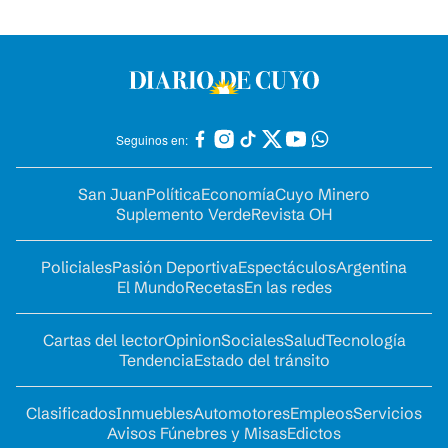
Seguinos en:
San Juan
Política
Economía
Cuyo Minero
Suplemento Verde
Revista OH
Policiales
Pasión Deportiva
Espectáculos
Argentina
El Mundo
Recetas
En las redes
Cartas del lector
Opinion
Sociales
Salud
Tecnología
Tendencia
Estado del tránsito
Clasificados
Inmuebles
Automotores
Empleos
Servicios
Avisos Fúnebres y Misas
Edictos