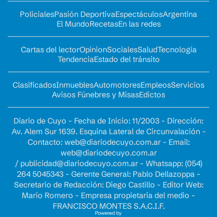
Policiales
Pasión Deportiva
Espectáculos
Argentina
El Mundo
Recetas
En las redes
Cartas del lector
Opinion
Sociales
Salud
Tecnología
Tendencia
Estado del tránsito
Clasificados
Inmuebles
Automotores
Empleos
Servicios
Avisos Fúnebres y Misas
Edictos
Diario de Cuyo - Fecha de Inicio: 11/2003 - Dirección:
Av. Alem Sur 1639. Esquina Lateral de Circunvalación -
Contacto:
web@diariodecuyo.com.ar
- Email:
web@diariodecuyo.com.ar
/
publicidad@diariodecuyo.com.ar
-
Whatsapp: (054)
264 5045343 - Gerente General: Pablo Dellazoppa -
Secretario de Redacción: Diego Castillo - Editor Web:
Mario Romero - Empresa propietaria del medio -
FRANCISCO MONTES S.A.C.I.F.