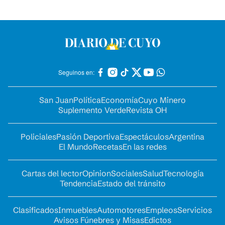
Seguinos en:
San Juan
Política
Economía
Cuyo Minero
Suplemento Verde
Revista OH
Policiales
Pasión Deportiva
Espectáculos
Argentina
El Mundo
Recetas
En las redes
Cartas del lector
Opinion
Sociales
Salud
Tecnología
Tendencia
Estado del tránsito
Clasificados
Inmuebles
Automotores
Empleos
Servicios
Avisos Fúnebres y Misas
Edictos