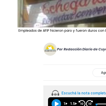
Empleados de AFIP hicieron paro y fueron duros con
Por
Redacción Diario de Cuy
Agr
Escuchá la nota complet
1
1.5
10
10