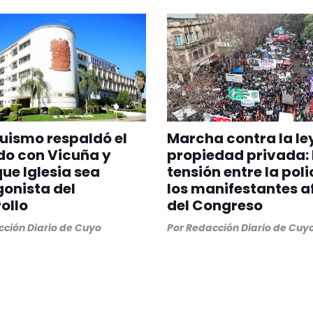
quismo respaldó el
Marcha contra la le
do con Vicuña y
propiedad privada:
que Iglesia sea
tensión entre la poli
onista del
los manifestantes a
ollo
del Congreso
ción Diario de Cuyo
Por
Redacción Diario de Cuy