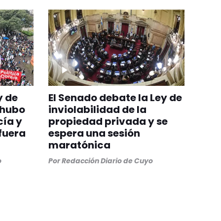
y de
El Senado debate la Ley de
 hubo
inviolabilidad de la
cía y
propiedad privada y se
fuera
espera una sesión
maratónica
o
Por
Redacción Diario de Cuyo