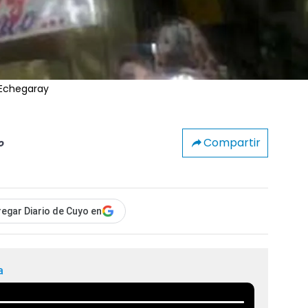
 Echegaray
Compartir
o
egar Diario de Cuyo en
a