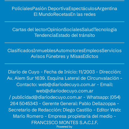
Policiales
Pasión Deportiva
Espectáculos
Argentina
El Mundo
Recetas
En las redes
Cartas del lector
Opinion
Sociales
Salud
Tecnología
Tendencia
Estado del tránsito
Clasificados
Inmuebles
Automotores
Empleos
Servicios
Avisos Fúnebres y Misas
Edictos
Diario de Cuyo - Fecha de Inicio: 11/2003 - Dirección:
Av. Alem Sur 1639. Esquina Lateral de Circunvalación -
Contacto:
web@diariodecuyo.com.ar
- Email:
web@diariodecuyo.com.ar
/
publicidad@diariodecuyo.com.ar
-
Whatsapp: (054)
264 5045343 - Gerente General: Pablo Dellazoppa -
Secretario de Redacción: Diego Castillo - Editor Web:
Mario Romero - Empresa propietaria del medio -
FRANCISCO MONTES S.A.C.I.F.