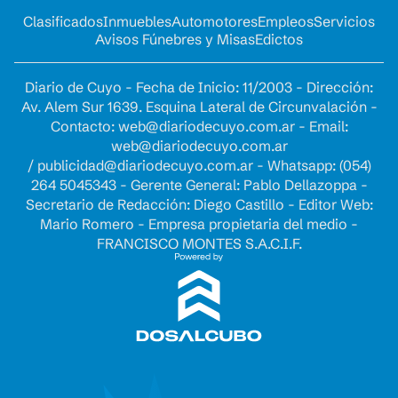
Clasificados
Inmuebles
Automotores
Empleos
Servicios
Avisos Fúnebres y Misas
Edictos
Diario de Cuyo - Fecha de Inicio: 11/2003 - Dirección:
Av. Alem Sur 1639. Esquina Lateral de Circunvalación -
Contacto:
web@diariodecuyo.com.ar
- Email:
web@diariodecuyo.com.ar
/
publicidad@diariodecuyo.com.ar
-
Whatsapp: (054)
264 5045343 - Gerente General: Pablo Dellazoppa -
Secretario de Redacción: Diego Castillo - Editor Web:
Mario Romero - Empresa propietaria del medio -
FRANCISCO MONTES S.A.C.I.F.