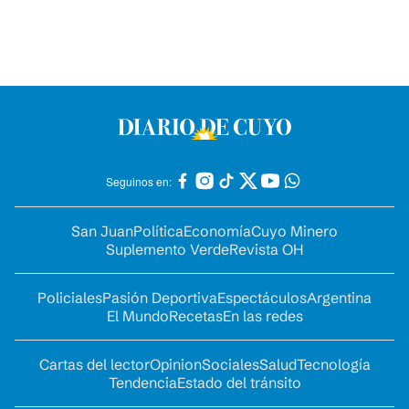
Seguinos en:
San Juan
Política
Economía
Cuyo Minero
Suplemento Verde
Revista OH
Policiales
Pasión Deportiva
Espectáculos
Argentina
El Mundo
Recetas
En las redes
Cartas del lector
Opinion
Sociales
Salud
Tecnología
Tendencia
Estado del tránsito