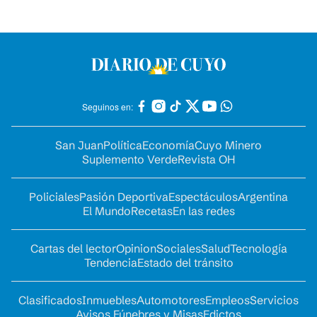
Seguinos en:
San Juan
Política
Economía
Cuyo Minero
Suplemento Verde
Revista OH
Policiales
Pasión Deportiva
Espectáculos
Argentina
El Mundo
Recetas
En las redes
Cartas del lector
Opinion
Sociales
Salud
Tecnología
Tendencia
Estado del tránsito
Clasificados
Inmuebles
Automotores
Empleos
Servicios
Avisos Fúnebres y Misas
Edictos