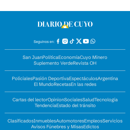
Seguinos en:
San Juan
Política
Economía
Cuyo Minero
Suplemento Verde
Revista OH
Policiales
Pasión Deportiva
Espectáculos
Argentina
El Mundo
Recetas
En las redes
Cartas del lector
Opinion
Sociales
Salud
Tecnología
Tendencia
Estado del tránsito
Clasificados
Inmuebles
Automotores
Empleos
Servicios
Avisos Fúnebres y Misas
Edictos