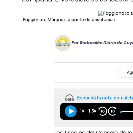
Faggionato Márquez, a punto de destitución
Por
Redacción Diario de Cuy
Agr
Escuchá la nota complet
1
1.5
10
10
Los fiscales del Consejo de la