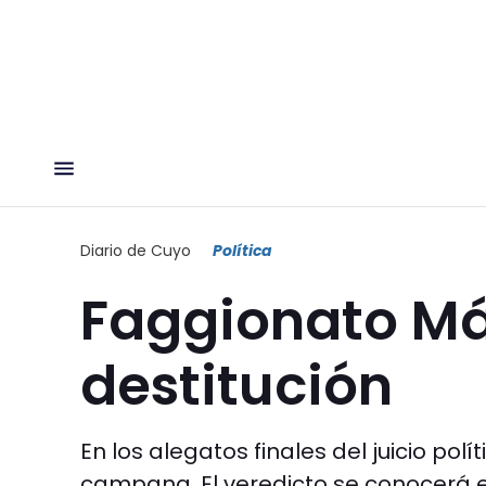
Diario de Cuyo
Política
Faggionato Má
destitución
En los alegatos finales del juicio polít
campana. El veredicto se conocerá e