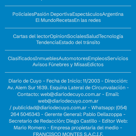
Policiales
Pasión Deportiva
Espectáculos
Argentina
El Mundo
Recetas
En las redes
Cartas del lector
Opinion
Sociales
Salud
Tecnología
Tendencia
Estado del tránsito
Clasificados
Inmuebles
Automotores
Empleos
Servicios
Avisos Fúnebres y Misas
Edictos
Diario de Cuyo - Fecha de Inicio: 11/2003 - Dirección:
Av. Alem Sur 1639. Esquina Lateral de Circunvalación -
Contacto:
web@diariodecuyo.com.ar
- Email:
web@diariodecuyo.com.ar
/
publicidad@diariodecuyo.com.ar
-
Whatsapp: (054)
264 5045343 - Gerente General: Pablo Dellazoppa -
Secretario de Redacción: Diego Castillo - Editor Web:
Mario Romero - Empresa propietaria del medio -
FRANCISCO MONTES S.A.C.I.F.