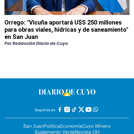
Orrego: "Vicuña aportará U$S 250 millones
para obras viales, hídricas y de saneamiento"
en San Juan
Por
Redacción Diario de Cuyo
Seguinos en:
San Juan
Política
Economía
Cuyo Minero
Suplemento Verde
Revista OH