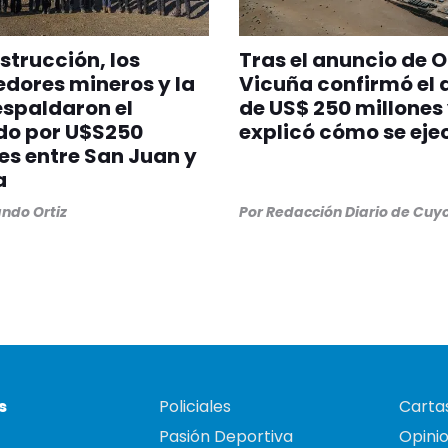
strucción, los
Tras el anuncio de O
dores mineros y la
Vicuña confirmó el 
spaldaron el
de US$ 250 millones
do por U$S250
explicó cómo se eje
es entre San Juan y
a
ndo Ortiz
Por
Redacción Diario de Cuy
s
Policiales
Cartas
Pasión Deportiva
Opini