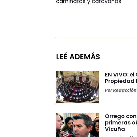
caminatas y caravanas.
LEÉ ADEMÁS
EN VIVO: el
Propiedad 
Por
Redacción 
Orrego conf
primeras o
Vicuña