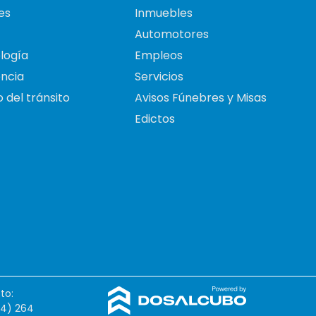
es
Inmuebles
Automotores
logía
Empleos
ncia
Servicios
 del tránsito
Avisos Fúnebres y Misas
Edictos
to:
54) 264