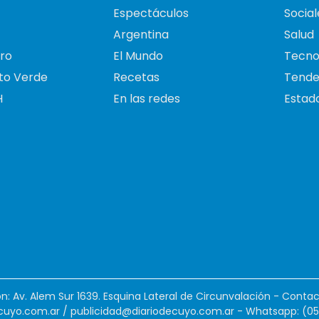
Espectáculos
Social
Argentina
Salud
ro
El Mundo
Tecno
to Verde
Recetas
Tende
H
En las redes
Estado
ión: Av. Alem Sur 1639. Esquina Lateral de Circunvalación - Contac
cuyo.com.ar
/
publicidad@diariodecuyo.com.ar
-
Whatsapp: (0