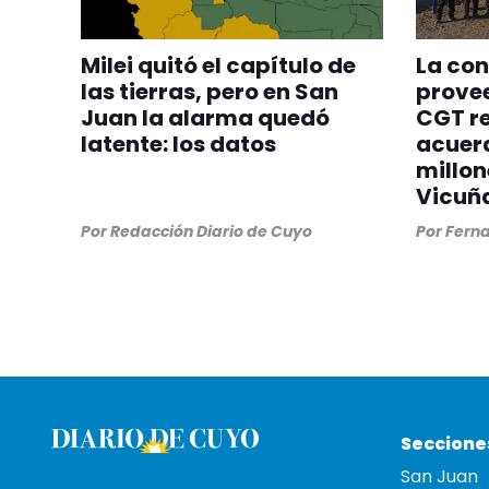
Milei quitó el capítulo de
La con
las tierras, pero en San
provee
Juan la alarma quedó
CGT re
latente: los datos
acuer
millon
Vicuñ
Por
Redacción Diario de Cuyo
Por
Ferna
Seccione
San Juan