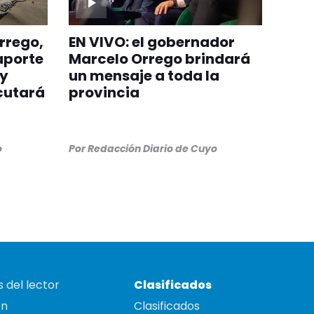
rrego,
EN VIVO: el gobernador
aporte
Marcelo Orrego brindará
 y
un mensaje a toda la
cutará
provincia
o
Por
Redacción Diario de Cuyo
 del lector
Clasificados
on
Clasificados