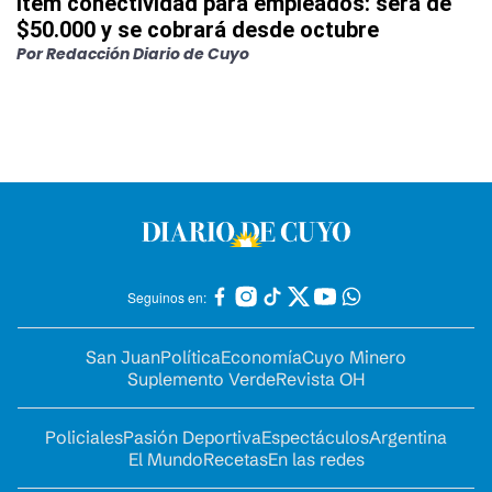
ítem conectividad para empleados: será de
$50.000 y se cobrará desde octubre
Por
Redacción Diario de Cuyo
Seguinos en:
San Juan
Política
Economía
Cuyo Minero
Suplemento Verde
Revista OH
Policiales
Pasión Deportiva
Espectáculos
Argentina
El Mundo
Recetas
En las redes