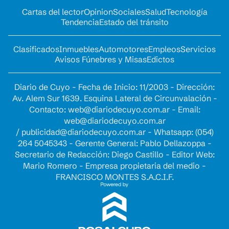
Cartas del lector
Opinion
Sociales
Salud
Tecnología
Tendencia
Estado del tránsito
Clasificados
Inmuebles
Automotores
Empleos
Servicios
Avisos Fúnebres y Misas
Edictos
Diario de Cuyo - Fecha de Inicio: 11/2003 - Dirección:
Av. Alem Sur 1639. Esquina Lateral de Circunvalación -
Contacto:
web@diariodecuyo.com.ar
- Email:
web@diariodecuyo.com.ar
/
publicidad@diariodecuyo.com.ar
-
Whatsapp: (054)
264 5045343 - Gerente General: Pablo Dellazoppa -
Secretario de Redacción: Diego Castillo - Editor Web:
Mario Romero - Empresa propietaria del medio -
FRANCISCO MONTES S.A.C.I.F.