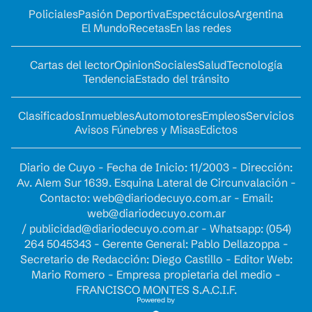
Policiales
Pasión Deportiva
Espectáculos
Argentina
El Mundo
Recetas
En las redes
Cartas del lector
Opinion
Sociales
Salud
Tecnología
Tendencia
Estado del tránsito
Clasificados
Inmuebles
Automotores
Empleos
Servicios
Avisos Fúnebres y Misas
Edictos
Diario de Cuyo - Fecha de Inicio: 11/2003 - Dirección:
Av. Alem Sur 1639. Esquina Lateral de Circunvalación -
Contacto:
web@diariodecuyo.com.ar
- Email:
web@diariodecuyo.com.ar
/
publicidad@diariodecuyo.com.ar
-
Whatsapp: (054)
264 5045343 - Gerente General: Pablo Dellazoppa -
Secretario de Redacción: Diego Castillo - Editor Web:
Mario Romero - Empresa propietaria del medio -
FRANCISCO MONTES S.A.C.I.F.