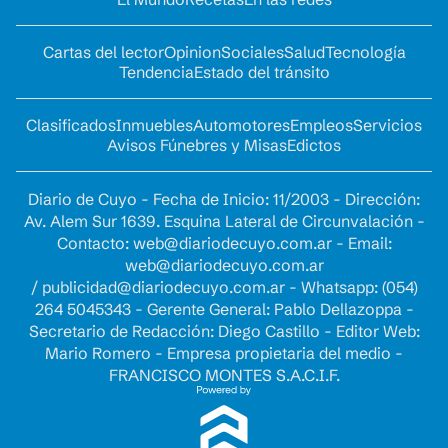
Cartas del lector
Opinion
Sociales
Salud
Tecnología
Tendencia
Estado del tránsito
Clasificados
Inmuebles
Automotores
Empleos
Servicios
Avisos Fúnebres y Misas
Edictos
Diario de Cuyo - Fecha de Inicio: 11/2003 - Dirección:
Av. Alem Sur 1639. Esquina Lateral de Circunvalación -
Contacto:
web@diariodecuyo.com.ar
- Email:
web@diariodecuyo.com.ar
/
publicidad@diariodecuyo.com.ar
-
Whatsapp: (054)
264 5045343 - Gerente General: Pablo Dellazoppa -
Secretario de Redacción: Diego Castillo - Editor Web:
Mario Romero - Empresa propietaria del medio -
FRANCISCO MONTES S.A.C.I.F.