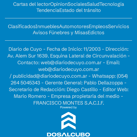
Cartas del lector
Opinion
Sociales
Salud
Tecnología
Tendencia
Estado del tránsito
Clasificados
Inmuebles
Automotores
Empleos
Servicios
Avisos Fúnebres y Misas
Edictos
Diario de Cuyo - Fecha de Inicio: 11/2003 - Dirección:
Av. Alem Sur 1639. Esquina Lateral de Circunvalación -
Contacto:
web@diariodecuyo.com.ar
- Email:
web@diariodecuyo.com.ar
/
publicidad@diariodecuyo.com.ar
-
Whatsapp: (054)
264 5045343 - Gerente General: Pablo Dellazoppa -
Secretario de Redacción: Diego Castillo - Editor Web:
Mario Romero - Empresa propietaria del medio -
FRANCISCO MONTES S.A.C.I.F.