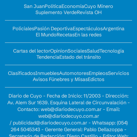
San Juan
Política
Economía
Cuyo Minero
Suplemento Verde
Revista OH
Policiales
Pasión Deportiva
Espectáculos
Argentina
El Mundo
Recetas
En las redes
Cartas del lector
Opinion
Sociales
Salud
Tecnología
Tendencia
Estado del tránsito
Clasificados
Inmuebles
Automotores
Empleos
Servicios
Avisos Fúnebres y Misas
Edictos
Diario de Cuyo - Fecha de Inicio: 11/2003 - Dirección:
Av. Alem Sur 1639. Esquina Lateral de Circunvalación -
Contacto:
web@diariodecuyo.com.ar
- Email:
web@diariodecuyo.com.ar
/
publicidad@diariodecuyo.com.ar
-
Whatsapp: (054)
264 5045343 - Gerente General: Pablo Dellazoppa -
Secretario de Redacción: Diego Castillo - Editor Web: