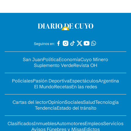
Seguinos en:
San Juan
Política
Economía
Cuyo Minero
Suplemento Verde
Revista OH
Policiales
Pasión Deportiva
Espectáculos
Argentina
El Mundo
Recetas
En las redes
Cartas del lector
Opinion
Sociales
Salud
Tecnología
Tendencia
Estado del tránsito
Clasificados
Inmuebles
Automotores
Empleos
Servicios
Avisos Fúnebres y Misas
Edictos