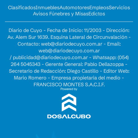
Clasificados
Inmuebles
Automotores
Empleos
Servicios
Avisos Fúnebres y Misas
Edictos
Diario de Cuyo - Fecha de Inicio: 11/2003 - Dirección:
Av. Alem Sur 1639. Esquina Lateral de Circunvalación -
Contacto:
web@diariodecuyo.com.ar
- Email:
web@diariodecuyo.com.ar
/
publicidad@diariodecuyo.com.ar
-
Whatsapp: (054)
264 5045343 - Gerente General: Pablo Dellazoppa -
Secretario de Redacción: Diego Castillo - Editor Web:
Mario Romero - Empresa propietaria del medio -
FRANCISCO MONTES S.A.C.I.F.