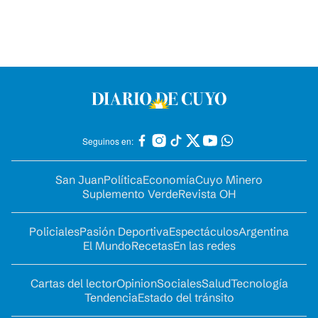
Seguinos en:
San Juan
Política
Economía
Cuyo Minero
Suplemento Verde
Revista OH
Policiales
Pasión Deportiva
Espectáculos
Argentina
El Mundo
Recetas
En las redes
Cartas del lector
Opinion
Sociales
Salud
Tecnología
Tendencia
Estado del tránsito