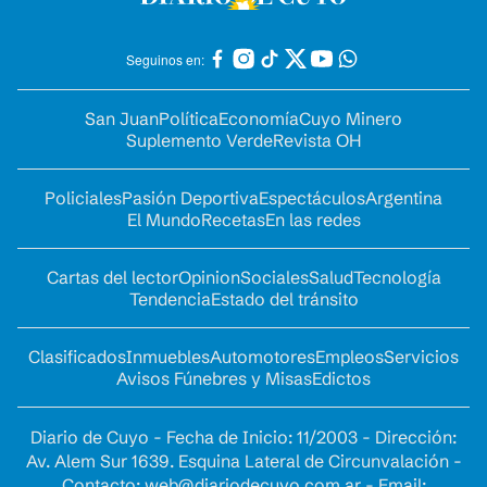
Seguinos en:
San Juan
Política
Economía
Cuyo Minero
Suplemento Verde
Revista OH
Policiales
Pasión Deportiva
Espectáculos
Argentina
El Mundo
Recetas
En las redes
Cartas del lector
Opinion
Sociales
Salud
Tecnología
Tendencia
Estado del tránsito
Clasificados
Inmuebles
Automotores
Empleos
Servicios
Avisos Fúnebres y Misas
Edictos
Diario de Cuyo - Fecha de Inicio: 11/2003 - Dirección:
Av. Alem Sur 1639. Esquina Lateral de Circunvalación -
Contacto:
web@diariodecuyo.com.ar
- Email: