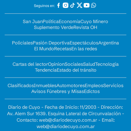
Seguinos en:
San Juan
Política
Economía
Cuyo Minero
Suplemento Verde
Revista OH
Policiales
Pasión Deportiva
Espectáculos
Argentina
El Mundo
Recetas
En las redes
Cartas del lector
Opinion
Sociales
Salud
Tecnología
Tendencia
Estado del tránsito
Clasificados
Inmuebles
Automotores
Empleos
Servicios
Avisos Fúnebres y Misas
Edictos
Diario de Cuyo - Fecha de Inicio: 11/2003 - Dirección:
Av. Alem Sur 1639. Esquina Lateral de Circunvalación -
Contacto:
web@diariodecuyo.com.ar
- Email:
web@diariodecuyo.com.ar