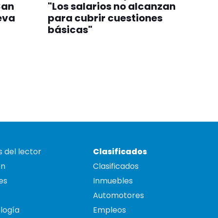
San
"Los salarios no alcanzan
eva
para cubrir cuestiones
básicas"
 del lector
Clasificados
on
Clasificados
es
Inmuebles
Automotores
logía
Empleos