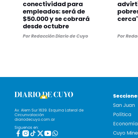
conectividad para
advirt
empleados: será de
pobres
$50.000 y se cobrará
cerca
desde octubre
Por
Redacción Diario de Cuyo
Por
Redac
Seccione
San Juan
Av. Alem Sur 1639. Esquina Lateral de
Política
Circunvalación
diariodecuyo.com.ar
Economía
Siguenos en:
Cuyo Mine