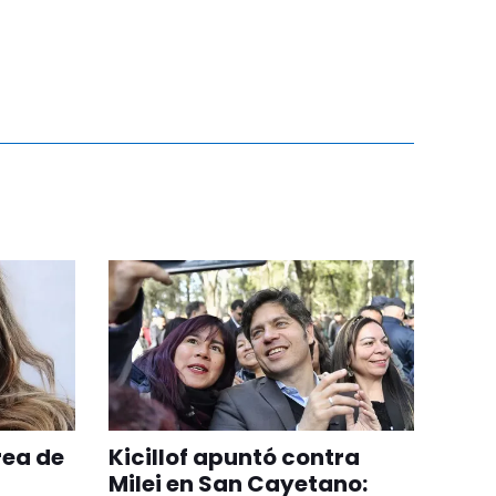
rea de
Kicillof apuntó contra
Milei en San Cayetano: