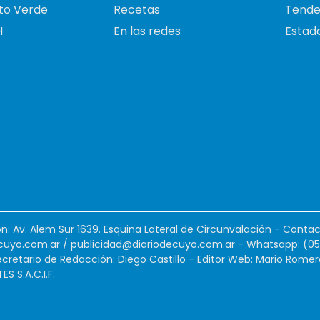
to Verde
Recetas
Tende
H
En las redes
Estado
ión: Av. Alem Sur 1639. Esquina Lateral de Circunvalación - Contac
cuyo.com.ar
/
publicidad@diariodecuyo.com.ar
-
Whatsapp: (0
cretario de Redacción: Diego Castillo - Editor Web: Mario Romer
 S.A.C.I.F.