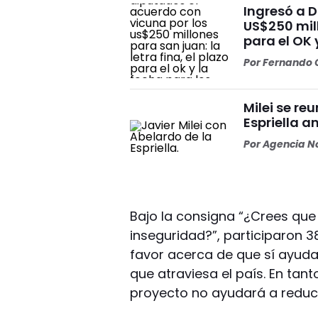
Ingresó a 
US$250 mill
para el OK 
Por
Fernando O
Milei se re
Espriella a
Por
Agencia No
Bajo la consigna “¿Crees que 
inseguridad?”, participaron 38
favor acerca de que sí ayudar
que atraviesa el país. En tant
proyecto no ayudará a reduci