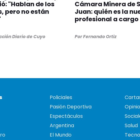
ió: "Hablan de los
Cámara Minera de 
, pero no están
Juan: quién es la nu
"
profesional a cargo
ción Diario de Cuyo
Por
Fernando Ortiz
s
Policiales
Cartas
Pasión Deportiva
Opini
Espectáculos
Social
Argentina
Salud
ro
El Mundo
Tecno