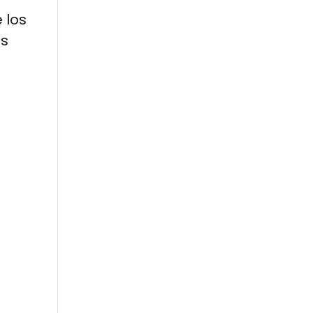
 los
os