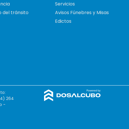
ncia
Servicios
 del tránsito
Avisos Fúnebres y Misas
Edictos
to:
54) 264
o -