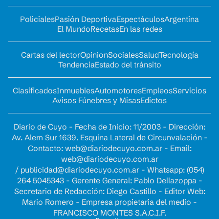
Policiales
Pasión Deportiva
Espectáculos
Argentina
El Mundo
Recetas
En las redes
Cartas del lector
Opinion
Sociales
Salud
Tecnología
Tendencia
Estado del tránsito
Clasificados
Inmuebles
Automotores
Empleos
Servicios
Avisos Fúnebres y Misas
Edictos
Diario de Cuyo - Fecha de Inicio: 11/2003 - Dirección:
Av. Alem Sur 1639. Esquina Lateral de Circunvalación -
Contacto:
web@diariodecuyo.com.ar
- Email:
web@diariodecuyo.com.ar
/
publicidad@diariodecuyo.com.ar
-
Whatsapp: (054)
264 5045343 - Gerente General: Pablo Dellazoppa -
Secretario de Redacción: Diego Castillo - Editor Web:
Mario Romero - Empresa propietaria del medio -
FRANCISCO MONTES S.A.C.I.F.