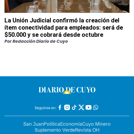
La Unión Judicial confirmó la creación del
ítem conectividad para empleados: será de
$50.000 y se cobrará desde octubre
Por
Redacción Diario de Cuyo
Seguinos en:
San Juan
Política
Economía
Cuyo Minero
Suplemento Verde
Revista OH