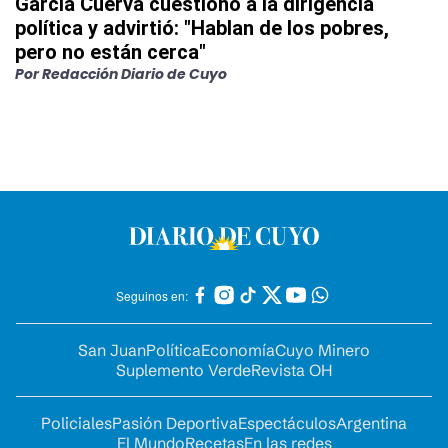
García Cuerva cuestionó a la dirigencia
política y advirtió: "Hablan de los pobres,
pero no están cerca"
Por
Redacción Diario de Cuyo
Seguinos en:
San Juan
Política
Economía
Cuyo Minero
Suplemento Verde
Revista OH
Policiales
Pasión Deportiva
Espectáculos
Argentina
El Mundo
Recetas
En las redes