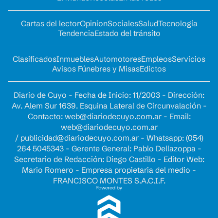
Cartas del lector
Opinion
Sociales
Salud
Tecnología
Tendencia
Estado del tránsito
Clasificados
Inmuebles
Automotores
Empleos
Servicios
Avisos Fúnebres y Misas
Edictos
Diario de Cuyo - Fecha de Inicio: 11/2003 - Dirección:
Av. Alem Sur 1639. Esquina Lateral de Circunvalación -
Contacto:
web@diariodecuyo.com.ar
- Email:
web@diariodecuyo.com.ar
/
publicidad@diariodecuyo.com.ar
-
Whatsapp: (054)
264 5045343 - Gerente General: Pablo Dellazoppa -
Secretario de Redacción: Diego Castillo - Editor Web:
Mario Romero - Empresa propietaria del medio -
FRANCISCO MONTES S.A.C.I.F.