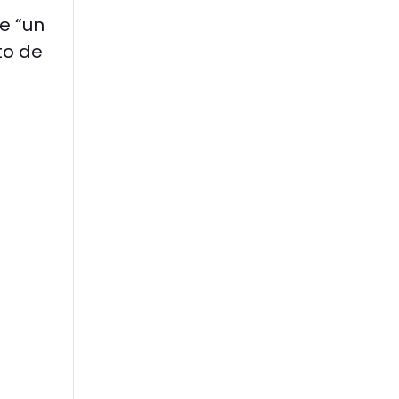
e “un
to de