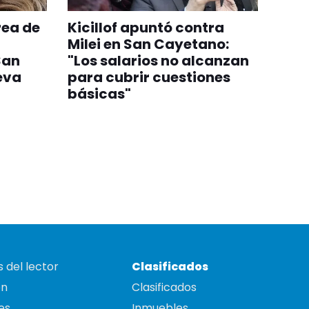
rea de
Kicillof apuntó contra
Milei en San Cayetano:
San
"Los salarios no alcanzan
eva
para cubrir cuestiones
básicas"
 del lector
Clasificados
on
Clasificados
es
Inmuebles