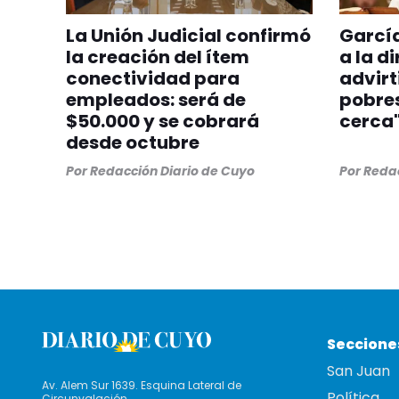
La Unión Judicial confirmó
Garcí
la creación del ítem
a la d
conectividad para
advirt
empleados: será de
pobres
$50.000 y se cobrará
cerca
desde octubre
Por
Redacción Diario de Cuyo
Por
Redac
Seccione
San Juan
Av. Alem Sur 1639. Esquina Lateral de
Política
Circunvalación