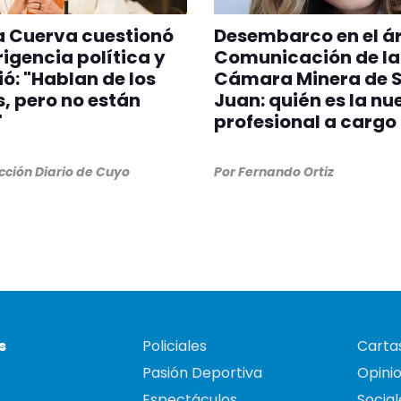
a Cuerva cuestionó
Desembarco en el á
irigencia política y
Comunicación de la
ió: "Hablan de los
Cámara Minera de 
, pero no están
Juan: quién es la nu
"
profesional a cargo
ción Diario de Cuyo
Por
Fernando Ortiz
s
Policiales
Cartas
Pasión Deportiva
Opini
Espectáculos
Social