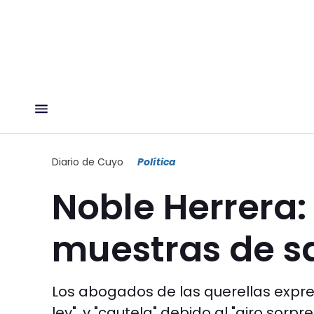
Diario de Cuyo
Política
Noble Herrera:
muestras de sa
Los abogados de las querellas expre
ley", y "cautela" debido al "giro sorp