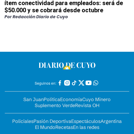
ítem conectividad para empleados: será de
$50.000 y se cobrará desde octubre
Por
Redacción Diario de Cuyo
Seguinos en:
San Juan
Política
Economía
Cuyo Minero
Suplemento Verde
Revista OH
Policiales
Pasión Deportiva
Espectáculos
Argentina
El Mundo
Recetas
En las redes