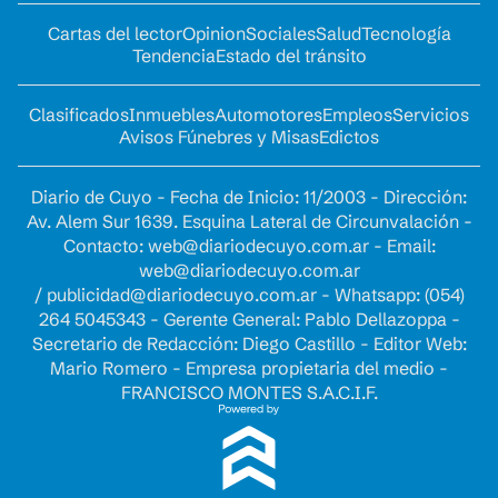
Cartas del lector
Opinion
Sociales
Salud
Tecnología
Tendencia
Estado del tránsito
Clasificados
Inmuebles
Automotores
Empleos
Servicios
Avisos Fúnebres y Misas
Edictos
Diario de Cuyo - Fecha de Inicio: 11/2003 - Dirección:
Av. Alem Sur 1639. Esquina Lateral de Circunvalación -
Contacto:
web@diariodecuyo.com.ar
- Email:
web@diariodecuyo.com.ar
/
publicidad@diariodecuyo.com.ar
-
Whatsapp: (054)
264 5045343 - Gerente General: Pablo Dellazoppa -
Secretario de Redacción: Diego Castillo - Editor Web:
Mario Romero - Empresa propietaria del medio -
FRANCISCO MONTES S.A.C.I.F.