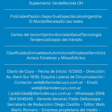
Suplemento Verde
Revista OH
Policiales
Pasión Deportiva
Espectáculos
Argentina
El Mundo
Recetas
En las redes
Cartas del lector
Opinion
Sociales
Salud
Tecnología
Tendencia
Estado del tránsito
Clasificados
Inmuebles
Automotores
Empleos
Servicios
Avisos Fúnebres y Misas
Edictos
Diario de Cuyo - Fecha de Inicio: 11/2003 - Dirección:
Av. Alem Sur 1639. Esquina Lateral de Circunvalación -
Contacto:
web@diariodecuyo.com.ar
- Email:
web@diariodecuyo.com.ar
/
publicidad@diariodecuyo.com.ar
-
Whatsapp: (054)
264 5045343 - Gerente General: Pablo Dellazoppa -
Secretario de Redacción: Diego Castillo - Editor Web:
Mario Romero - Empresa propietaria del medio -