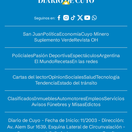
Seguinos en:
San Juan
Política
Economía
Cuyo Minero
Suplemento Verde
Revista OH
Policiales
Pasión Deportiva
Espectáculos
Argentina
El Mundo
Recetas
En las redes
Cartas del lector
Opinion
Sociales
Salud
Tecnología
Tendencia
Estado del tránsito
Clasificados
Inmuebles
Automotores
Empleos
Servicios
Avisos Fúnebres y Misas
Edictos
Diario de Cuyo - Fecha de Inicio: 11/2003 - Dirección:
Av. Alem Sur 1639. Esquina Lateral de Circunvalación -