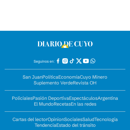
Seguinos en:
San Juan
Política
Economía
Cuyo Minero
Suplemento Verde
Revista OH
Policiales
Pasión Deportiva
Espectáculos
Argentina
El Mundo
Recetas
En las redes
Cartas del lector
Opinion
Sociales
Salud
Tecnología
Tendencia
Estado del tránsito