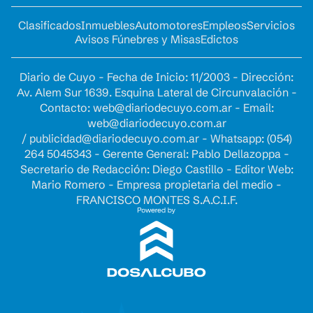
Clasificados
Inmuebles
Automotores
Empleos
Servicios
Avisos Fúnebres y Misas
Edictos
Diario de Cuyo - Fecha de Inicio: 11/2003 - Dirección:
Av. Alem Sur 1639. Esquina Lateral de Circunvalación -
Contacto:
web@diariodecuyo.com.ar
- Email:
web@diariodecuyo.com.ar
/
publicidad@diariodecuyo.com.ar
-
Whatsapp: (054)
264 5045343 - Gerente General: Pablo Dellazoppa -
Secretario de Redacción: Diego Castillo - Editor Web:
Mario Romero - Empresa propietaria del medio -
FRANCISCO MONTES S.A.C.I.F.