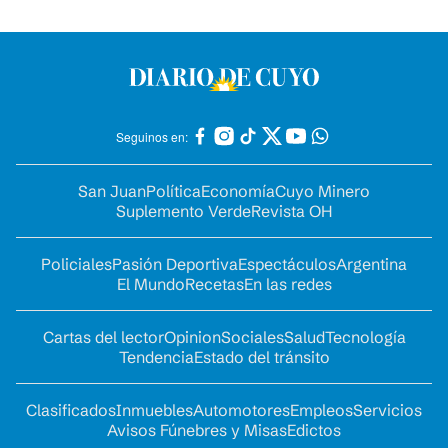
Seguinos en:
San Juan
Política
Economía
Cuyo Minero
Suplemento Verde
Revista OH
Policiales
Pasión Deportiva
Espectáculos
Argentina
El Mundo
Recetas
En las redes
Cartas del lector
Opinion
Sociales
Salud
Tecnología
Tendencia
Estado del tránsito
Clasificados
Inmuebles
Automotores
Empleos
Servicios
Avisos Fúnebres y Misas
Edictos