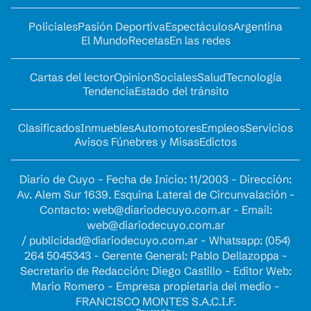
Policiales
Pasión Deportiva
Espectáculos
Argentina
El Mundo
Recetas
En las redes
Cartas del lector
Opinion
Sociales
Salud
Tecnología
Tendencia
Estado del tránsito
Clasificados
Inmuebles
Automotores
Empleos
Servicios
Avisos Fúnebres y Misas
Edictos
Diario de Cuyo - Fecha de Inicio: 11/2003 - Dirección:
Av. Alem Sur 1639. Esquina Lateral de Circunvalación -
Contacto:
web@diariodecuyo.com.ar
- Email:
web@diariodecuyo.com.ar
/
publicidad@diariodecuyo.com.ar
-
Whatsapp: (054)
264 5045343 - Gerente General: Pablo Dellazoppa -
Secretario de Redacción: Diego Castillo - Editor Web:
Mario Romero - Empresa propietaria del medio -
FRANCISCO MONTES S.A.C.I.F.