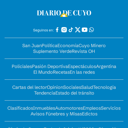
Seguinos en:
San Juan
Política
Economía
Cuyo Minero
Suplemento Verde
Revista OH
Policiales
Pasión Deportiva
Espectáculos
Argentina
El Mundo
Recetas
En las redes
Cartas del lector
Opinion
Sociales
Salud
Tecnología
Tendencia
Estado del tránsito
Clasificados
Inmuebles
Automotores
Empleos
Servicios
Avisos Fúnebres y Misas
Edictos