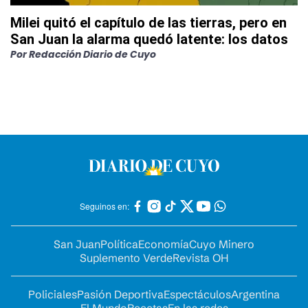
Milei quitó el capítulo de las tierras, pero en
San Juan la alarma quedó latente: los datos
Por
Redacción Diario de Cuyo
Seguinos en:
San Juan
Política
Economía
Cuyo Minero
Suplemento Verde
Revista OH
Policiales
Pasión Deportiva
Espectáculos
Argentina
El Mundo
Recetas
En las redes