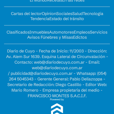
Cartas del lector
Opinion
Sociales
Salud
Tecnología
Tendencia
Estado del tránsito
Clasificados
Inmuebles
Automotores
Empleos
Servicios
Avisos Fúnebres y Misas
Edictos
Diario de Cuyo - Fecha de Inicio: 11/2003 - Dirección:
Av. Alem Sur 1639. Esquina Lateral de Circunvalación -
Contacto:
web@diariodecuyo.com.ar
- Email:
web@diariodecuyo.com.ar
/
publicidad@diariodecuyo.com.ar
-
Whatsapp: (054)
264 5045343 - Gerente General: Pablo Dellazoppa -
Secretario de Redacción: Diego Castillo - Editor Web:
Mario Romero - Empresa propietaria del medio -
FRANCISCO MONTES S.A.C.I.F.