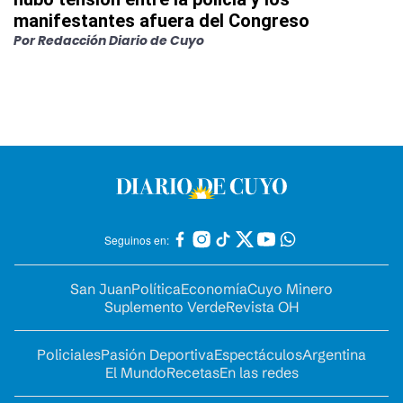
manifestantes afuera del Congreso
Por
Redacción Diario de Cuyo
Seguinos en:
San Juan
Política
Economía
Cuyo Minero
Suplemento Verde
Revista OH
Policiales
Pasión Deportiva
Espectáculos
Argentina
El Mundo
Recetas
En las redes