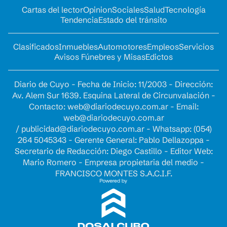
Cartas del lector
Opinion
Sociales
Salud
Tecnología
Tendencia
Estado del tránsito
Clasificados
Inmuebles
Automotores
Empleos
Servicios
Avisos Fúnebres y Misas
Edictos
Diario de Cuyo - Fecha de Inicio: 11/2003 - Dirección:
Av. Alem Sur 1639. Esquina Lateral de Circunvalación -
Contacto:
web@diariodecuyo.com.ar
- Email:
web@diariodecuyo.com.ar
/
publicidad@diariodecuyo.com.ar
-
Whatsapp: (054)
264 5045343 - Gerente General: Pablo Dellazoppa -
Secretario de Redacción: Diego Castillo - Editor Web:
Mario Romero - Empresa propietaria del medio -
FRANCISCO MONTES S.A.C.I.F.