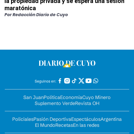
la propiedad privada y se espera una sesión
maratónica
Por
Redacción Diario de Cuyo
Seguinos en:
San Juan
Política
Economía
Cuyo Minero
Suplemento Verde
Revista OH
Policiales
Pasión Deportiva
Espectáculos
Argentina
El Mundo
Recetas
En las redes