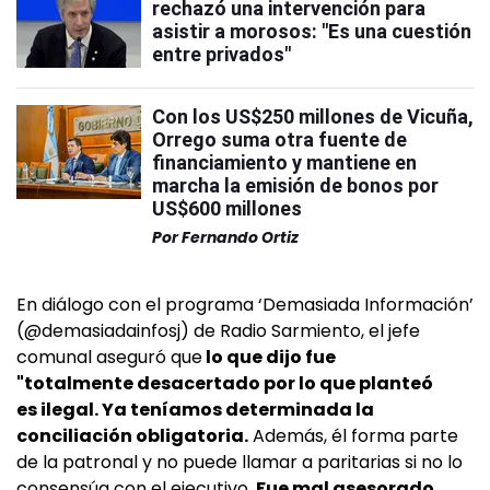
rechazó una intervención para
asistir a morosos: "Es una cuestión
entre privados"
Con los US$250 millones de Vicuña,
Orrego suma otra fuente de
financiamiento y mantiene en
marcha la emisión de bonos por
US$600 millones
Por
Fernando Ortiz
En diálogo con el programa ‘Demasiada Información’
(@demasiadainfosj) de Radio Sarmiento, el jefe
comunal aseguró que
lo que dijo fue
"totalmente desacertado por lo que planteó
es ilegal. Ya teníamos determinada la
conciliación obligatoria.
Además, él forma parte
de la patronal y no puede llamar a paritarias si no lo
consensúa con el ejecutivo.
Fue mal asesorado,