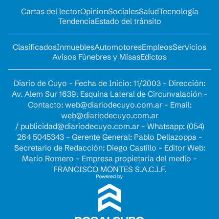
Cartas del lector
Opinion
Sociales
Salud
Tecnología
Tendencia
Estado del tránsito
Clasificados
Inmuebles
Automotores
Empleos
Servicios
Avisos Fúnebres y Misas
Edictos
Diario de Cuyo - Fecha de Inicio: 11/2003 - Dirección:
Av. Alem Sur 1639. Esquina Lateral de Circunvalación -
Contacto:
web@diariodecuyo.com.ar
- Email:
web@diariodecuyo.com.ar
/
publicidad@diariodecuyo.com.ar
-
Whatsapp: (054)
264 5045343 - Gerente General: Pablo Dellazoppa -
Secretario de Redacción: Diego Castillo - Editor Web:
Mario Romero - Empresa propietaria del medio -
FRANCISCO MONTES S.A.C.I.F.