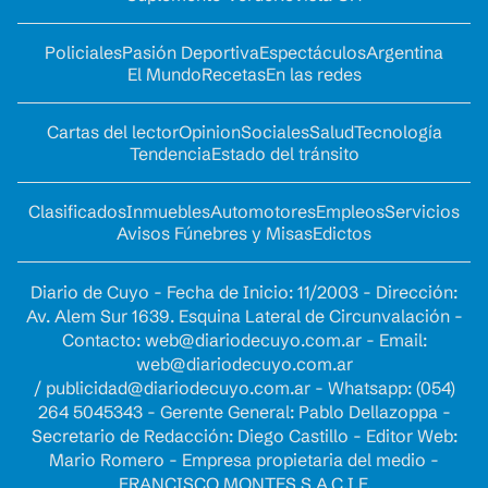
Policiales
Pasión Deportiva
Espectáculos
Argentina
El Mundo
Recetas
En las redes
Cartas del lector
Opinion
Sociales
Salud
Tecnología
Tendencia
Estado del tránsito
Clasificados
Inmuebles
Automotores
Empleos
Servicios
Avisos Fúnebres y Misas
Edictos
Diario de Cuyo - Fecha de Inicio: 11/2003 - Dirección:
Av. Alem Sur 1639. Esquina Lateral de Circunvalación -
Contacto:
web@diariodecuyo.com.ar
- Email:
web@diariodecuyo.com.ar
/
publicidad@diariodecuyo.com.ar
-
Whatsapp: (054)
264 5045343 - Gerente General: Pablo Dellazoppa -
Secretario de Redacción: Diego Castillo - Editor Web:
Mario Romero - Empresa propietaria del medio -
FRANCISCO MONTES S.A.C.I.F.