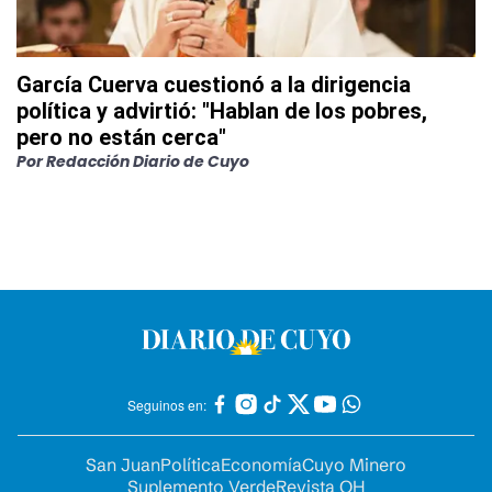
García Cuerva cuestionó a la dirigencia
política y advirtió: "Hablan de los pobres,
pero no están cerca"
Por
Redacción Diario de Cuyo
Seguinos en:
San Juan
Política
Economía
Cuyo Minero
Suplemento Verde
Revista OH